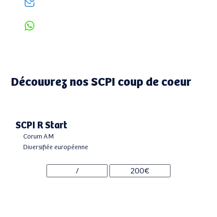
roziel@boutiquedesplacements.com
+33 6 13 45 71 22
Découvrez nos SCPI coup de coeur
SCPI R Start
Corum AM
Diversifiée européenne
/
200€