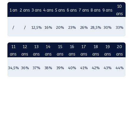
10
1 an
2 ans
3 ans
4 ans
5 ans
6 ans
7 ans
8 ans
9 ans
ans
/
/
12,5%
16%
20%
23%
26%
28,5%
30%
33%
11
12
13
14
15
16
17
18
19
20
ans
ans
ans
ans
ans
ans
ans
ans
ans
ans
34,5%
36%
37%
38%
39%
40%
41%
42%
43%
44%