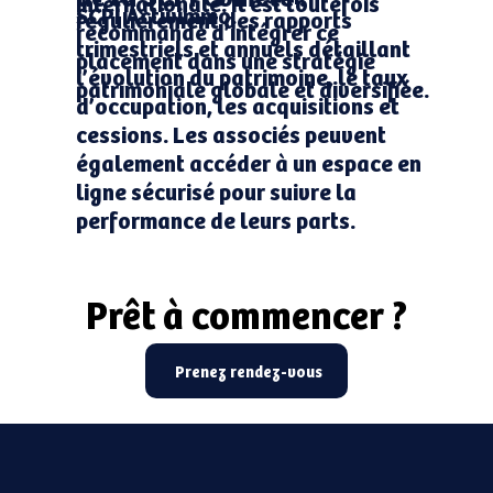
internationale. Il est toutefois
SCPI Activimmo.
régulièrement des rapports
recommandé d’intégrer ce
trimestriels et annuels détaillant
placement dans une stratégie
l’évolution du patrimoine, le taux
patrimoniale globale et diversifiée.
d’occupation, les acquisitions et
cessions. Les associés peuvent
également accéder à un espace en
ligne sécurisé pour suivre la
performance de leurs parts.
Prêt à commencer ?
Prêt à commencer ?
Prenez rendez-vous