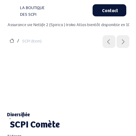
LA BOUTIQUE
Contact
DES SCPI
 Assurance vie Netlife 2 (Spirica ) Iroko Atlas bientôt disponible en 100%
SCPI (Item)
/
Diversifiée
SCPI Comète
Alderan