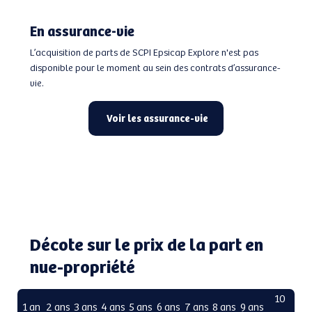
En assurance-vie
L’acquisition de parts de SCPI Epsicap Explore n'est pas
disponible pour le moment au sein des contrats d’assurance-
vie.
Voir les assurance-vie
Décote sur le prix de la part en
nue-propriété
10
1 an
2 ans
3 ans
4 ans
5 ans
6 ans
7 ans
8 ans
9 ans