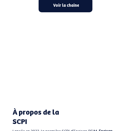
Voir la chaine
À propos de la
SCPI
Lancée en 2022, la première SCPI d’Epsicap REIM,
Epsicap