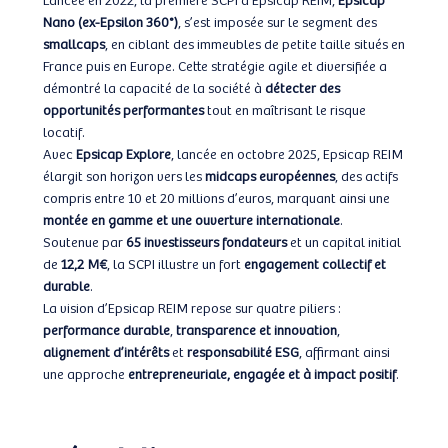
Nano (ex-Epsilon 360°)
, s’est imposée sur le segment des
smallcaps
, en ciblant des immeubles de petite taille situés en
France puis en Europe. Cette stratégie agile et diversifiée a
démontré la capacité de la société à
détecter des
opportunités performantes
tout en maîtrisant le risque
locatif.
Avec
Epsicap Explore
, lancée en octobre 2025, Epsicap REIM
élargit son horizon vers les
midcaps européennes
, des actifs
compris entre 10 et 20 millions d’euros, marquant ainsi une
montée en gamme et une ouverture internationale
.
Soutenue par
65 investisseurs fondateurs
et un capital initial
de
12,2 M€
, la SCPI illustre un fort
engagement collectif et
durable
.
La vision d’Epsicap REIM repose sur quatre piliers :
performance durable
,
transparence et innovation
,
alignement d’intérêts
et
responsabilité ESG
, affirmant ainsi
une approche
entrepreneuriale, engagée et à impact positif
.