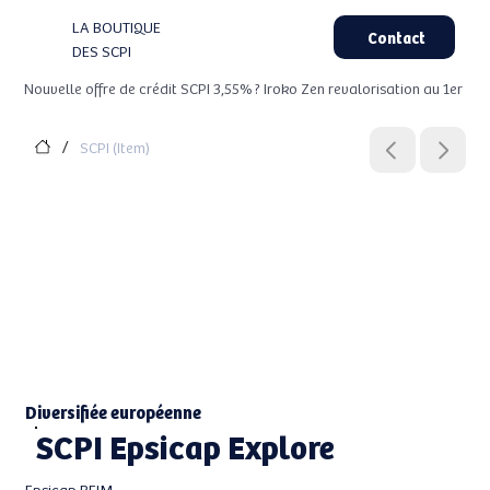
LA BOUTIQUE
Contact
DES SCPI
Nouvelle offre de crédit SCPI 3,55% ? Iroko Zen revalorisation au 1er Aou
SCPI (Item)
/
Diversifiée européenne
SCPI Epsicap Explore
Epsicap REIM