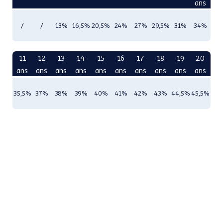
ans
/
/
13%
16,5%
20,5%
24%
27%
29,5%
31%
34%
11
12
13
14
15
16
17
18
19
20
ans
ans
ans
ans
ans
ans
ans
ans
ans
ans
35,5%
37%
38%
39%
40%
41%
42%
43%
44,5%
45,5%