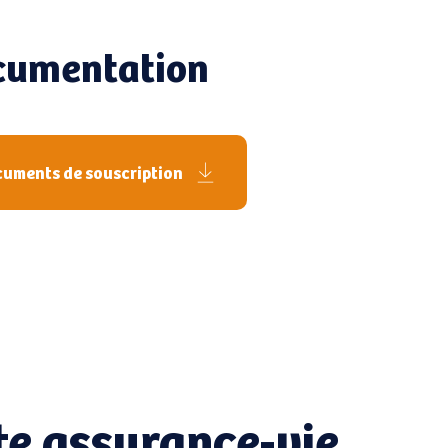
ocumentation
uments de souscription
tte assurance-vie