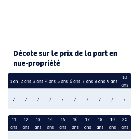
Décote sur le prix de la part en
nue-propriété
10
1 an
2 ans
3 ans
4 ans
5 ans
6 ans
7 ans
8 ans
9 ans
ans
/
/
/
/
/
/
/
/
/
/
11
12
13
14
15
16
17
18
19
20
ans
ans
ans
ans
ans
ans
ans
ans
ans
ans