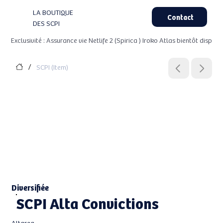
LA BOUTIQUE
Contact
DES SCPI
Exclusivité : Assurance vie Netlife 2 (Spirica ) Iroko Atlas bientôt dispo
SCPI (Item)
/
Diversifiée
SCPI Alta Convictions
Altarea