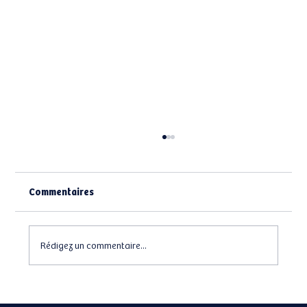
Commentaires
Rédigez un commentaire...
Eden la SCPI des nouveaux épargnants?