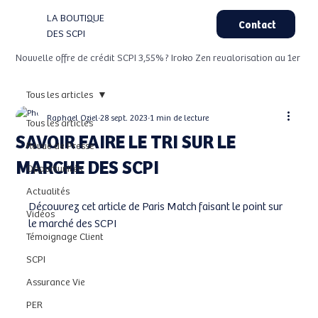
LA BOUTIQUE
Contact
DES SCPI
Nouvelle offre de crédit SCPI 3,55% ? Iroko Zen revalorisation au 1er Aou
Tous les articles
Raphael Oziel
28 sept. 2023
1 min de lecture
Tous les articles
SAVOIR FAIRE LE TRI SUR LE
Revue de Presse
MARCHE DES SCPI
Opportunités
Actualités
Découvrez cet article de Paris Match faisant le point sur 
Vidéos
le marché des SCPI
Témoignage Client
SCPI
Assurance Vie
PER