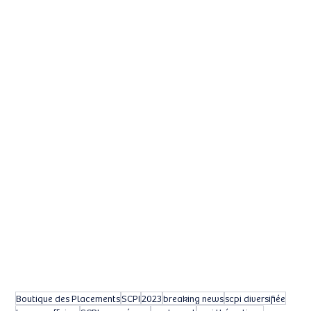
Boutique des Placements
SCPI
2023
breaking news
scpi diversifiée