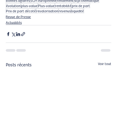
bonnes affaires
SCPI européenne
rendement
scpi thématique
évolution
plus-value
Plus-value
rentabilité
prix de part
Prix de part décoté
revalorisation
revenus
liquidité
Revue de Presse
Actualités
Posts récents
Voir tout