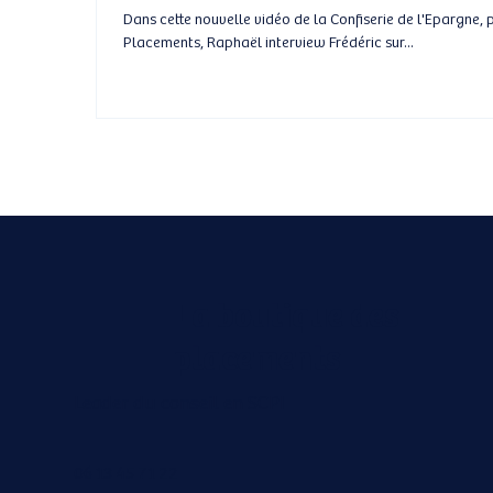
Dans cette nouvelle vidéo de la Confiserie de l'Epargne, proposée par la Boutique des
Placements, Raphaël interview Frédéric sur...
La boutique des
placements
Leader du conseil en SCPI
06 13 45 71 22