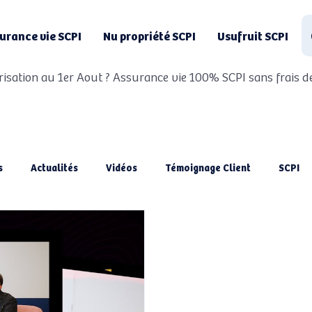
urance vie SCPI
Nu propriété SCPI
Usufruit SCPI
risation au 1er Aout ? Assurance vie 100% SCPI sans frais de
s
Actualités
Vidéos
Témoignage Client
SCPI