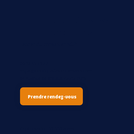
La boutique des
placements
Leader du conseil en SCPI
06 13 45 71 22
roziel@boutiquedesplacements.com
84 Avenue de Breteuil 75015 Paris
Prendre rendez-vous
Capital social : 10 000 euros