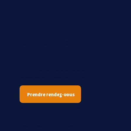
La boutique des
placements
Leader du conseil en SCPI
06 13 45 71 22
roziel@boutiquedesplacements.com
84 Avenue de Breteuil 75015 Paris
Prendre rendez-vous
Capital social : 10 000 euros