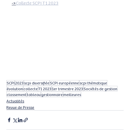
->
Collecte SCPI T1 2023
SCPI
2023
scpi diversifiée
SCPI européenne
scpi thématique
évolution
collecte
T1 2023
1er trimestre 2023
Sociétés de gestion
classement
tableau
gestionnaire
meilleures
Actualités
Revue de Presse