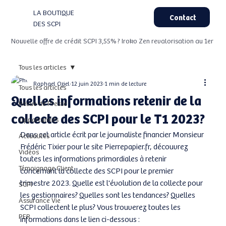
LA BOUTIQUE
Contact
DES SCPI
Nouvelle offre de crédit SCPI 3,55% ? Iroko Zen revalorisation au 1er Aou
Tous les articles
Raphael Oziel
12 juin 2023
1 min de lecture
Tous les articles
Quelles informations retenir de la
Revue de Presse
collecte des SCPI pour le T1 2023?
Opportunités
Dans cet article écrit par le journaliste financier Monsieur 
Actualités
Frédéric Tixier pour le site Pierrepapier.fr, découvrez 
Vidéos
toutes les informations primordiales à retenir 
Témoignage Client
concernant la collecte des SCPI pour le premier 
trimestre 2023. Quelle est l'évolution de la collecte pour 
SCPI
les gestionnaires? Quelles sont les tendances? Quelles 
Assurance Vie
SCPI collectent le plus? Vous trouverez toutes les 
PER
informations dans le lien ci-dessous : 