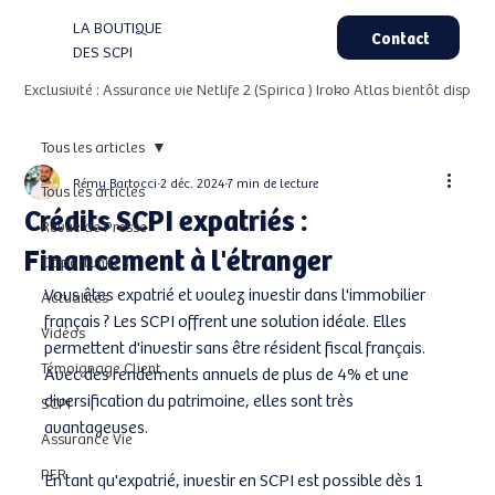
LA BOUTIQUE
Contact
DES SCPI
Exclusivité : Assurance vie Netlife 2 (Spirica ) Iroko Atlas bientôt dispo
Tous les articles
Rémy Bartocci
2 déc. 2024
7 min de lecture
Tous les articles
Crédits SCPI expatriés :
Revue de Presse
Financement à l'étranger
Opportunités
Vous êtes expatrié et voulez investir dans l'immobilier 
Actualités
français ? Les SCPI offrent une solution idéale. Elles 
Vidéos
permettent d'investir sans être résident fiscal français. 
Témoignage Client
Avec des rendements annuels de plus de 4% et une 
diversification du patrimoine, elles sont très 
SCPI
avantageuses.
Assurance Vie
PER
En tant qu'expatrié, investir en SCPI est possible dès 1 