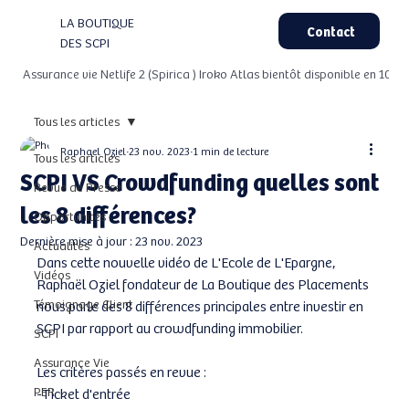
LA BOUTIQUE
Contact
DES SCPI
 Assurance vie Netlife 2 (Spirica ) Iroko Atlas bientôt disponible en 100%
Tous les articles
Raphael Oziel
23 nov. 2023
1 min de lecture
Tous les articles
SCPI VS Crowdfunding quelles sont
Revue de Presse
les 8 différences?
Opportunités
Dernière mise à jour :
23 nov. 2023
Actualités
Dans cette nouvelle vidéo de L'Ecole de L'Epargne,  
Vidéos
Raphaël Oziel fondateur de La Boutique des Placements 
Témoignage Client
nous parle des 8 différences principales entre investir en 
SCPI par rapport au crowdfunding immobilier.  
SCPI
Assurance Vie
Les critères passés en revue :
PER
-Ticket d'entrée  