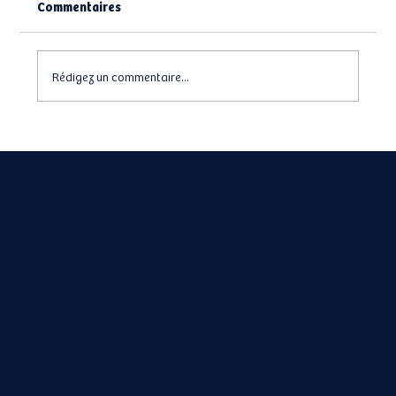
Commentaires
Rédigez un commentaire...
Eden la SCPI des nouveaux épargnants?