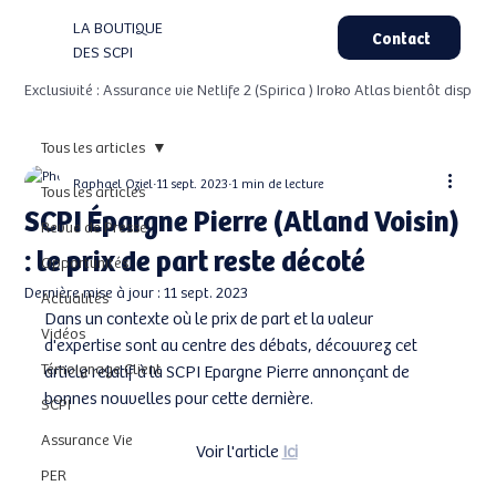
LA BOUTIQUE
Contact
DES SCPI
Exclusivité : Assurance vie Netlife 2 (Spirica ) Iroko Atlas bientôt dispo
Tous les articles
Raphael Oziel
11 sept. 2023
1 min de lecture
Tous les articles
SCPI Épargne Pierre (Atland Voisin)
Revue de Presse
: le prix de part reste décoté
Opportunités
Dernière mise à jour :
11 sept. 2023
Actualités
Dans un contexte où le prix de part et la valeur 
Vidéos
d'expertise sont au centre des débats, découvrez cet 
Témoignage Client
article relatif à la SCPI Epargne Pierre annonçant de 
bonnes nouvelles pour cette dernière. 
SCPI
Assurance Vie
Voir l'article 
Ici
PER