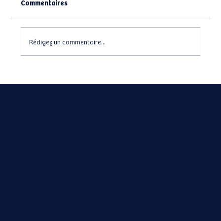
Commentaires
Rédigez un commentaire...
Eden la SCPI des nouveaux épargnants?