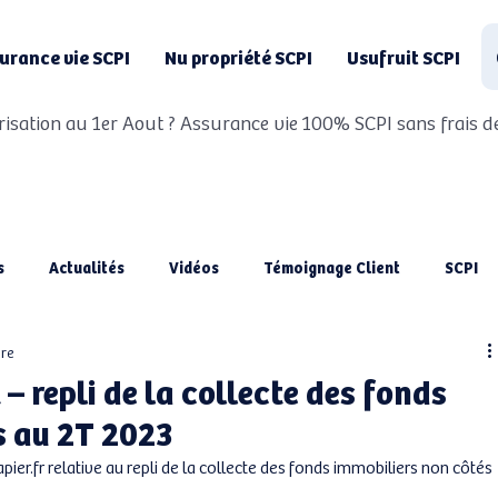
urance vie SCPI
Nu propriété SCPI
Usufruit SCPI
risation au 1er Aout ? Assurance vie 100% SCPI sans frais de
s
Actualités
Vidéos
Témoignage Client
SCPI
ure
 – repli de la collecte des fonds
s au 2T 2023
er.fr relative au repli de la collecte des fonds immobiliers non côtés 