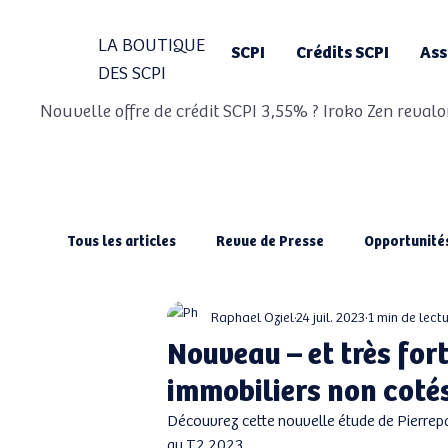
LA BOUTIQUE
SCPI
Crédits SCPI
Ass
DES SCPI
Nouvelle offre de crédit SCPI 3,55% ? Iroko Zen revalo
Tous les articles
Revue de Presse
Opportunité
Raphael Oziel
24 juil. 2023
1 min de lect
Nouveau – et très fort
immobiliers non coté
Découvrez cette nouvelle étude de Pierrepapi
au T2 2023.  