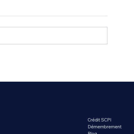
n la SCPI des nouveaux
Collecte et perfor
rgnants?
fonds immobiliers
public en 2024
Services
Crédit SCPI
Démembrement
Blog