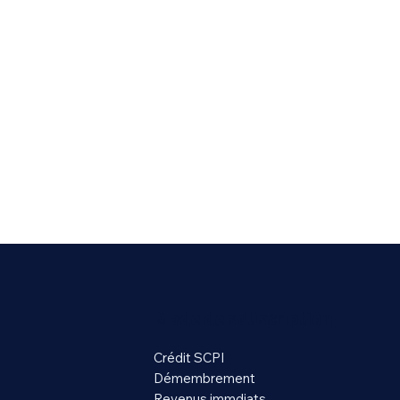
mance des
 grand
Mode de souscription
Crédit SCPI
Démembrement
Revenus immdiats