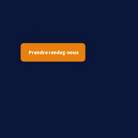
06 13 45 71 22
roziel@boutiquedesplacements.com
84 Avenue de Breteuil 75015 Paris
Prendre rendez-vous
Capital social : 10 000 euros
N° TVA : FR39 885 258 384
Membre de l’ANACOFI CIF et ANCOFI Courtage
sous le n° E009458.
Sous le Contrôle de l'AMF et de l'ACPR
Découvrez nous :
Document d'entrée en relation
Liste des pièces à transmettre pour une souscription