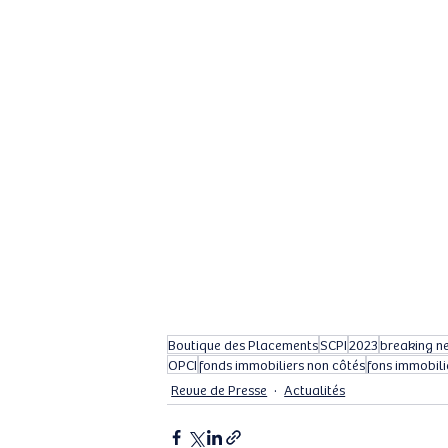
Boutique des Placements
SCPI
2023
breaking n
OPCI
fonds immobiliers non côtés
fons immobili
Revue de Presse
Actualités