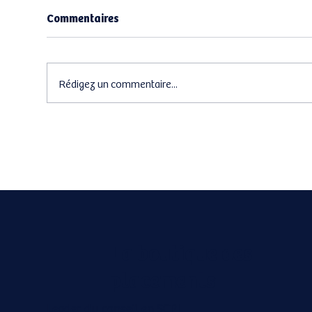
Commentaires
Rédigez un commentaire...
Perial : Nous sommes à
Ede
l'origine des premières SCPI
épa
La boutique des
placements
Leader du conseil en SCPI