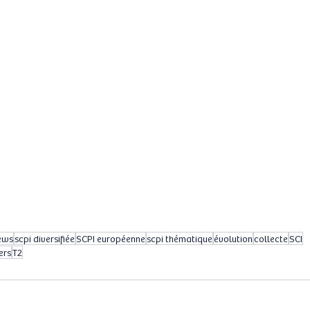
ews
scpi diversifiée
SCPI européenne
scpi thématique
évolution
collecte
SCI
ers
T2