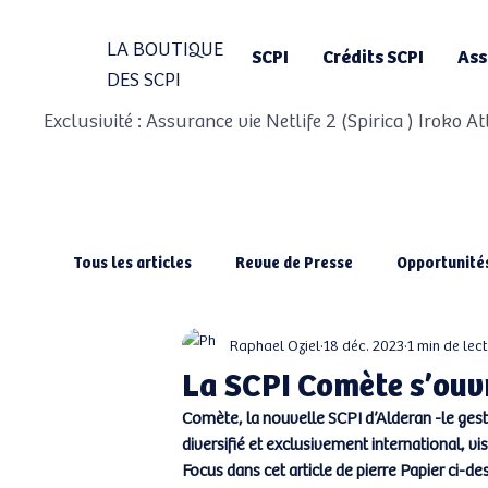
LA BOUTIQUE
SCPI
Crédits SCPI
Ass
DES SCPI
Exclusivité : Assurance vie Netlife 2 (Spirica ) Iroko 
Tous les articles
Revue de Presse
Opportunité
Raphael Oziel
18 déc. 2023
1 min de lec
La SCPI Comète s’ouvr
Comète, la nouvelle SCPI d’Alderan -le gest
diversifié et exclusivement international, v
Focus dans cet article de pierre Papier ci-de