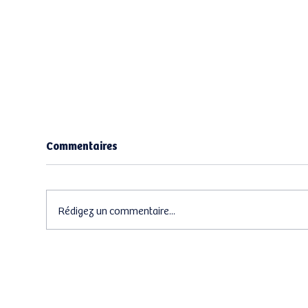
Commentaires
Rédigez un commentaire...
Perial : Nous sommes à
Ede
l'origine des premières SCPI
épa