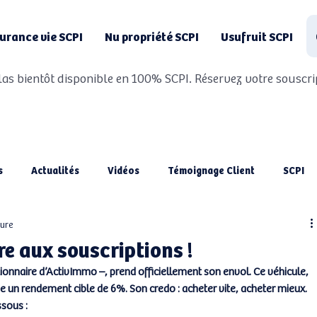
urance vie SCPI
Nu propriété SCPI
Usufruit SCPI
Atlas bientôt disponible en 100% SCPI. Réservez votre souscri
s
Actualités
Vidéos
Témoignage Client
SCPI
ture
e aux souscriptions !
ionnaire d’ActivImmo –, prend officiellement son envol. Ce véhicule, 
ise un rendement cible de 6%. Son credo : acheter vite, acheter mieux. 
ssous :