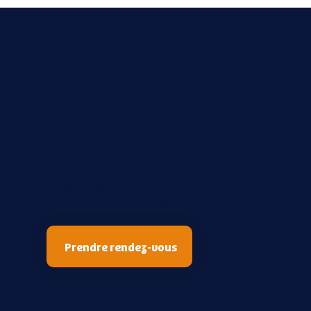
La boutique des
placements
Leader du conseil en SCPI
06 13 45 71 22
roziel@boutiquedesplacements.com
84 Avenue de Breteuil 75015 Paris
Prendre rendez-vous