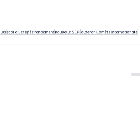
ews
scpi diversifiée
rendement
nouvelle SCPI
alderan
Comète
internationale