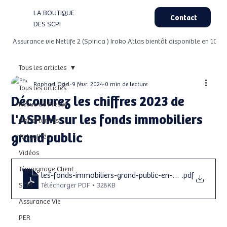
LA BOUTIQUE
Contact
DES SCPI
 Assurance vie Netlife 2 (Spirica ) Iroko Atlas bientôt disponible en 100%
Tous les articles
Raphael Oziel
9 févr. 2024
0 min de lecture
Tous les articles
Découvrez les chiffres 2023 de
Revue de Presse
l'ASPIM sur les fonds immobiliers
Opportunités
grand public
Actualités
Vidéos
Témoignage Client
les-fonds-immobiliers-grand-public-en-2023-65c3b10
.pdf
SCPI
Télécharger PDF • 328KB
Assurance Vie
PER