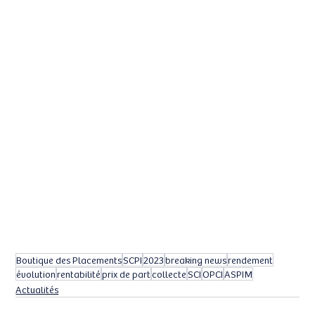
Boutique des Placements
SCPI
2023
breaking news
rendement
évolution
rentabilité
prix de part
collecte
SCI
OPCI
ASPIM
Actualités