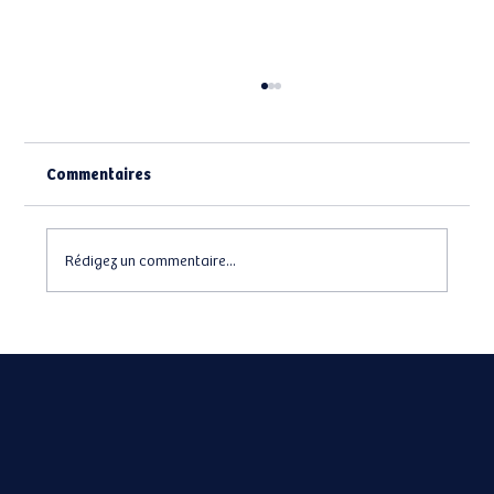
Commentaires
Rédigez un commentaire...
Eden la SCPI des nouveaux épargnants?